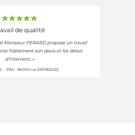
travail de qualité
at Monsieur PERARD propose un travail
«
ecte fidèlement son devis et les délais
effi
d'intervent...»
B.. - PAU · 64000 Le 05/08/2022