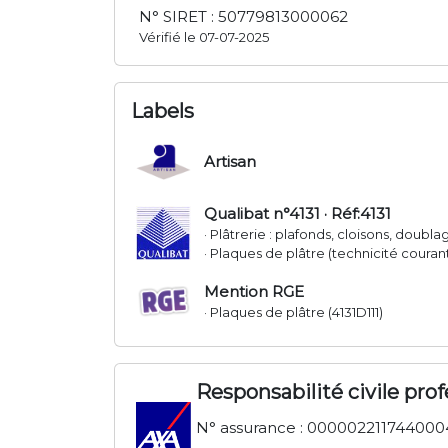
N° SIRET : 50779813000062
Vérifié le 07-07-2025
Labels
Artisan
Qualibat n°4131 · Réf:4131
· Plâtrerie : plafonds, cloisons, doublag
· Plaques de plâtre (technicité couran
Mention RGE
· Plaques de plâtre (4131D111)
Responsabilité civile prof
N° assurance : 000002211744000