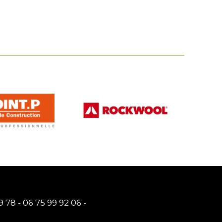
9 78
-
06 75 99 92 06
-