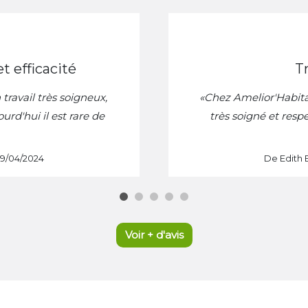
t efficacité
ravail très soigneux,
«Chez Amelior'Habit
ourd'hui il est rare de
très soigné et resp
09/04/2024
De Edith 
Voir + d'avis