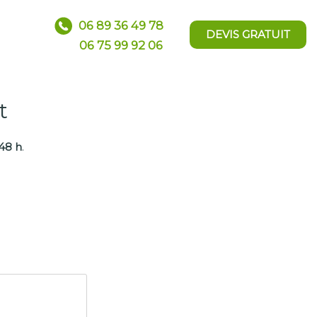
06 89 36 49 78
DEVIS GRATUIT
06 75 99 92 06
t
48 h
.