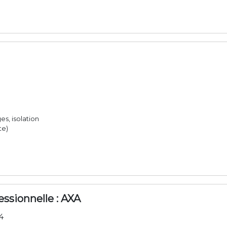
es, isolation
te)
essionnelle : AXA
4